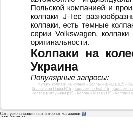
Польской компанией и произ
колпаки J-Tec разнообраз
колпаки, есть темные колпа
серии Volkswagen, колпаки
оригинальности.
Колпаки на коле
Украина
Популярные запросы:
Купить колпаки на колеса
-
Колпаки Шкода р15
-
Ко
Колпаки на Dacia R15
-
Колпаки на Fiat r15
-
Колпаки на
колеса митсубиши р15
-
Колпаки Nissan r15
-
Колпаки o
Сеть узконаправленных интернет-магазинов
(067)432-37-28
kolpak.com.ua © 2018