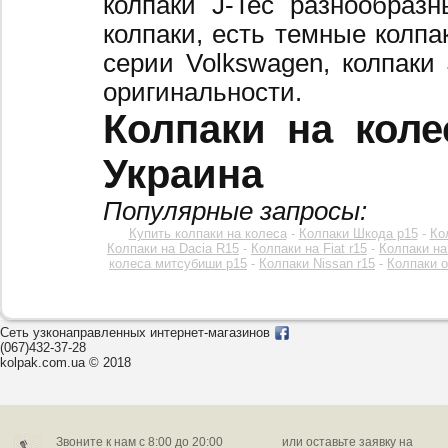
колпаки J-Tec разнообраз
колпаки, есть темные колпа
серии Volkswagen, колпаки
оригинальности.
Колпаки на коле
Украина
Популярные запросы:
Купить колпаки на колеса
-
Колпаки Шкода р15
-
Ко
Колпаки на Dacia R15
-
Колпаки на Fiat r15
-
Колпаки на
колеса митсубиши р15
-
Колпаки Nissan r15
-
Колпаки o
Сеть узконаправленных интернет-магазинов
(067)432-37-28
kolpak.com.ua © 2018
Звоните к нам c 8:00 до 20:00
или оставьте заявку на