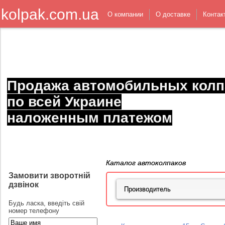
kolpak.com.ua
О компании
О доставке
Контак
Продажа автомобильных колп
по всей Украине
наложенным платежом
Каталог автоколпаков
Замовити зворотній
дзвінок
Будь ласка, введіть свій
номер телефону