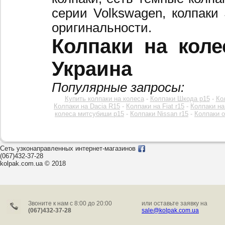
серии Volkswagen, колпаки
оригинальности.
Колпаки на коле
Украина
Популярные запросы:
Купить колпаки на колеса
-
Колпаки Шкода р15
-
Ко
Колпаки на Dacia R15
-
Колпаки на Fiat r15
-
Колпаки на
колеса митсубиши р15
-
Колпаки Nissan r15
-
Колпаки o
Сеть узконаправленных интернет-магазинов
(067)432-37-28
kolpak.com.ua © 2018
Звоните к нам c 8:00 до 20:00
или оставьте заявку на
(067)432-37-28
sale@kolpak.com.ua