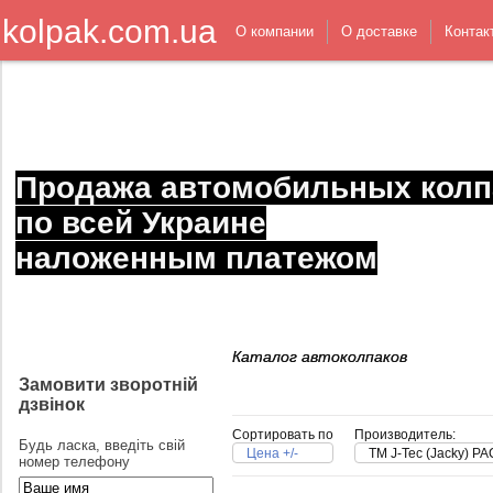
kolpak.com.ua
О компании
О доставке
Контак
Продажа автомобильных колп
по всей Украине
наложенным платежом
Каталог автоколпаков
Замовити зворотній
дзвінок
Сортировать по
Производитель:
Будь ласка, введіть свій
Цена +/-
TM J-Tec (Jacky) 
номер телефону