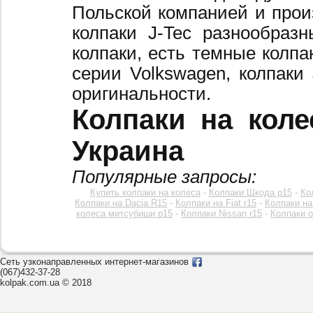
Польской компанией и произ
колпаки J-Tec разнообраз
колпаки, есть темные колпа
серии Volkswagen, колпаки
оригинальности.
Колпаки на коле
Украина
Популярные запросы:
Купить колпаки на колеса
-
Колпаки Шкода р15
-
Ко
Колпаки на Dacia R15
-
Колпаки на Fiat r15
-
Колпаки на
колеса митсубиши р15
-
Колпаки Nissan r15
-
Колпаки o
Сеть узконаправленных интернет-магазинов
(067)432-37-28
kolpak.com.ua © 2018