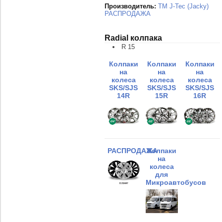
Производитель:
TM J-Tec (Jacky)
РАСПРОДАЖА
Radial колпака
R 15
Колпаки
Колпаки
Колпаки
на
на
на
колеса
колеса
колеса
SKS/SJS
SKS/SJS
SKS/SJS
14R
15R
16R
РАСПРОДАЖА
Колпаки
на
колеса
для
Микроавтобусов