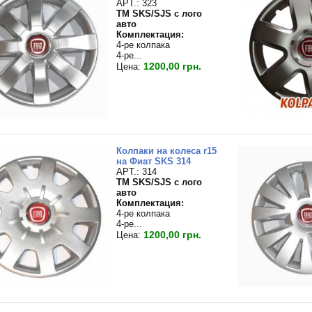
APT.: 323
TM SKS/SJS с лого
авто
Комплектация:
4-ре колпака
4-ре...
1200,00 грн.
Цена:
Колпаки на колеса r15
на Фиат SKS 314
APT.: 314
TM SKS/SJS с лого
авто
Комплектация:
4-ре колпака
4-ре...
1200,00 грн.
Цена: