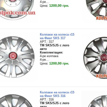
4-ре...
1200,00 грн.
Цена:
Колпаки на колеса r15
на Фиат SKS 317
APT.: 317
TM SKS/SJS с лого
авто
Комплектация:
4-ре колпака
4-ре...
1200,00 грн.
Цена:
Колпаки на колеса r15
на Фиат SKS 316
APT.: 316
TM SKS/SJS с лого
авто