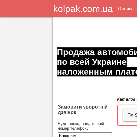
kolpak.com.ua
О компан
Продажа автомоб
по всей Украине
наложенным плат
Каталог 
Замовити зворотній
дзвінок
Будь ласка, введіть свій
номер телефону