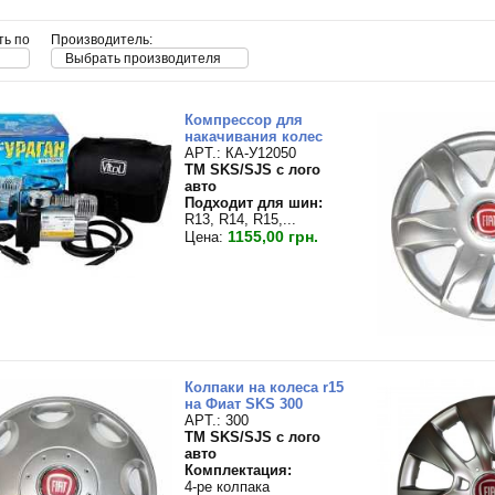
ть по
Производитель:
Выбрать производителя
Компрессор для
накачивания колес
APT.: КА-У12050
TM SKS/SJS с лого
авто
Подходит для шин:
R13, R14, R15,...
1155,00 грн.
Цена:
Колпаки на колеса r15
на Фиат SKS 300
APT.: 300
TM SKS/SJS с лого
авто
Комплектация:
4-ре колпака