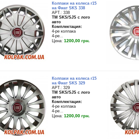
Колпаки на колеса r15
на Фиат SKS 338
APT.: 338
TM SKS/SJS с лого
авто
Комплектация:
4-ре колпака
4-ре...
1200,00 грн.
Цена:
Колпаки на колеса r15
на Фиат SKS 329
APT.: 329
TM SKS/SJS с лого
авто
Комплектация:
4-ре колпака
4-ре...
1200,00 грн.
Цена: