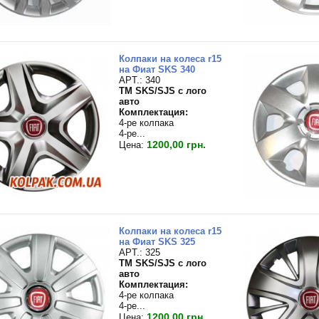
Колпаки на колеса r15
на Фиат SKS 340
APT.: 340
TM SKS/SJS с лого
авто
Комплектация:
4-ре колпака
4-ре...
1200,00 грн.
Цена:
Колпаки на колеса r15
на Фиат SKS 325
APT.: 325
TM SKS/SJS с лого
авто
Комплектация:
4-ре колпака
4-ре...
1200,00 грн.
Цена: