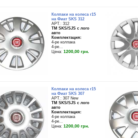
Колпаки на колеса r15
на Фиат SKS 312
APT.: 312
TM SKS/SJS с лого
авто
Комплектация:
4-ре колпака
4-ре...
1200,00 грн.
Цена:
Колпаки на колеса r15
на Фиат SKS 307
APT.: 307 New
TM SKS/SJS с лого
авто
Комплектация:
4-ре колпака
4-ре...
1200,00 грн.
Цена: