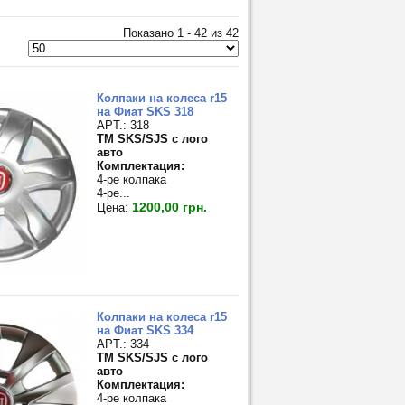
Показано 1 - 42 из 42
Колпаки на колеса r15
на Фиат SKS 318
APT.: 318
TM SKS/SJS с лого
авто
Комплектация:
4-ре колпака
4-ре...
1200,00 грн.
Цена:
Колпаки на колеса r15
на Фиат SKS 334
APT.: 334
TM SKS/SJS с лого
авто
Комплектация:
4-ре колпака