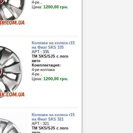
4-ре...
1200,00 грн.
Цена:
Колпаки на колеса r15
на Фиат SKS 335
APT.: 335
TM SKS/SJS с лого
авто
Комплектация:
4-ре колпака
4-ре...
1200,00 грн.
Цена:
Колпаки на колеса r15
на Фиат SKS 321
APT.: 321
TM SKS/SJS с лого
авто