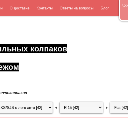
Кор
ии
О доставке
Контакты
Ответы на вопросы
Блог
ильных колпаков
ежом
автоколпаков