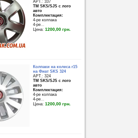
APT.: 337
TM SKS/SJS с лого
авто
Комплектация:
4-ре колпака
4-ре...
1200,00 грн.
Цена:
Колпаки на колеса r15
на Фиат SKS 324
APT.: 324
TM SKS/SJS с лого
авто
Комплектация:
4-ре колпака
4-ре...
1200,00 грн.
Цена: