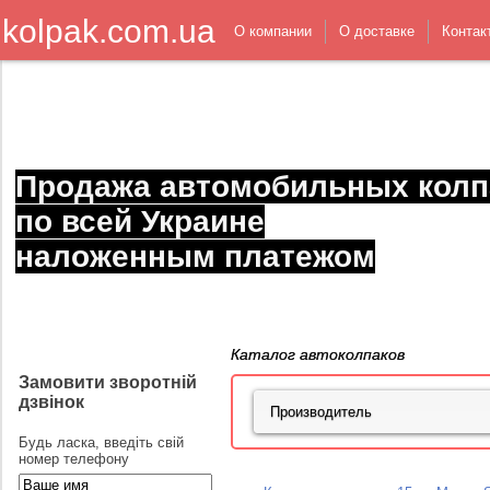
kolpak.com.ua
О компании
О доставке
Контак
Продажа автомобильных колп
по всей Украине
наложенным платежом
Каталог автоколпаков
Замовити зворотній
дзвінок
Будь ласка, введіть свій
номер телефону