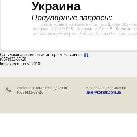
Украина
Популярные запросы:
Купить колпаки на колеса
-
Колпаки Шкода р15
-
Ко
Колпаки на Dacia R15
-
Колпаки на Fiat r15
-
Колпаки на
колеса митсубиши р15
-
Колпаки Nissan r15
-
Колпаки o
Сеть узконаправленных интернет-магазинов
(067)432-37-28
kolpak.com.ua © 2018
Звоните к нам c 8:00 до 20:00
или оставьте заявку на
(067)432-37-28
sale@kolpak.com.ua