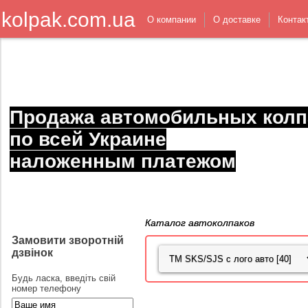
kolpak.com.ua
О компании
О доставке
Контак
Продажа автомобильных колп
по всей Украине
наложенным платежом
Каталог автоколпаков
Замовити зворотній
дзвінок
Будь ласка, введіть свій
номер телефону