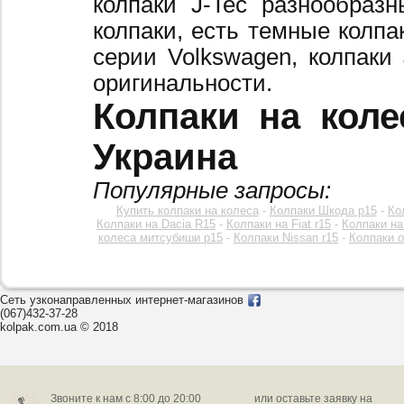
колпаки J-Tec разнообраз
колпаки, есть темные колпа
серии Volkswagen, колпаки
оригинальности.
Колпаки на коле
Украина
Популярные запросы:
Купить колпаки на колеса
-
Колпаки Шкода р15
-
Ко
Колпаки на Dacia R15
-
Колпаки на Fiat r15
-
Колпаки на
колеса митсубиши р15
-
Колпаки Nissan r15
-
Колпаки o
Сеть узконаправленных интернет-магазинов
(067)432-37-28
kolpak.com.ua © 2018
Звоните к нам c 8:00 до 20:00
или оставьте заявку на