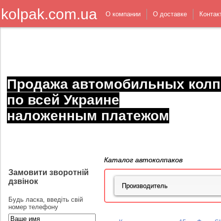
kolpak.com.ua
О компании
О доставке
Контак
Продажа автомобильных колп
по всей Украине
наложенным платежом
Каталог автоколпаков
Замовити зворотній
дзвінок
Будь ласка, введіть свій
номер телефону