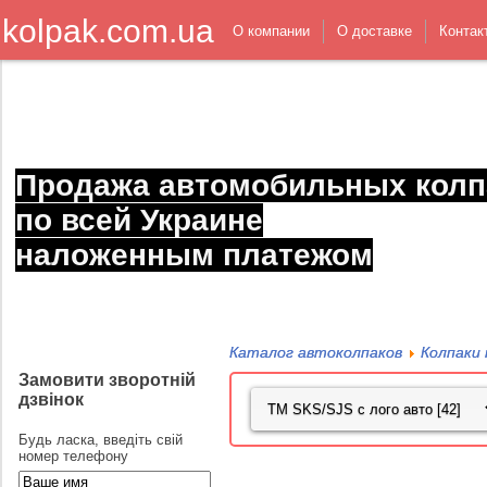
kolpak.com.ua
О компании
О доставке
Контак
Продажа автомобильных колп
по всей Украине
наложенным платежом
Каталог автоколпаков
Колпаки 
Замовити зворотній
дзвінок
Будь ласка, введіть свій
номер телефону