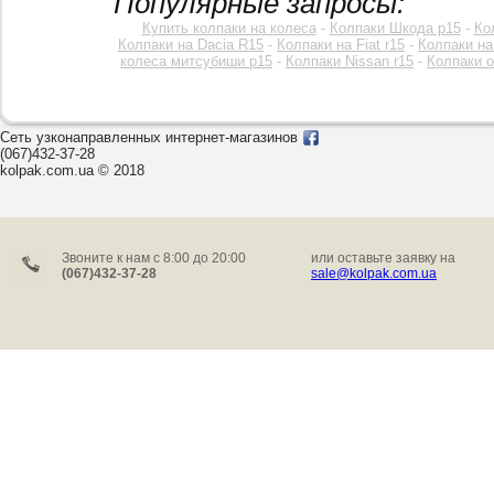
Популярные запросы:
Купить колпаки на колеса
-
Колпаки Шкода р15
-
Ко
Колпаки на Dacia R15
-
Колпаки на Fiat r15
-
Колпаки на
колеса митсубиши р15
-
Колпаки Nissan r15
-
Колпаки o
Сеть узконаправленных интернет-магазинов
(067)432-37-28
kolpak.com.ua © 2018
Звоните к нам c 8:00 до 20:00
или оставьте заявку на
(067)432-37-28
sale@kolpak.com.ua