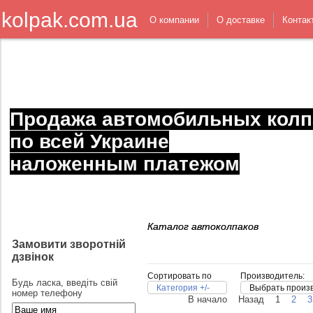
kolpak.com.ua
О компании
О доставке
Контак
Продажа автомобильных колп
по всей Украине
наложенным платежом
Каталог автоколпаков
Замовити зворотній
дзвінок
Сортировать по
Производитель:
Будь ласка, введіть свій
Категория +/-
Выбрать произ
номер телефону
В начало
Назад
1
2
3