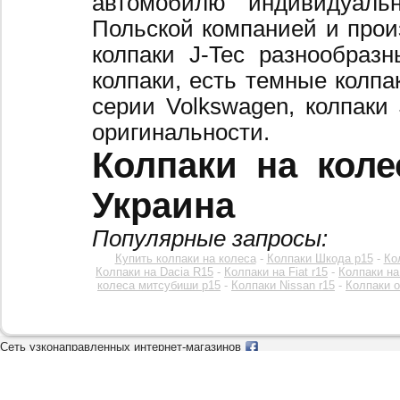
автомобилю индивидуальн
Польской компанией и произ
колпаки J-Tec разнообраз
колпаки, есть темные колпа
серии Volkswagen, колпаки
оригинальности.
Колпаки на коле
Украина
Популярные запросы:
Купить колпаки на колеса
-
Колпаки Шкода р15
-
Ко
Колпаки на Dacia R15
-
Колпаки на Fiat r15
-
Колпаки на
колеса митсубиши р15
-
Колпаки Nissan r15
-
Колпаки o
Сеть узконаправленных интернет-магазинов
(067)432-37-28
kolpak.com.ua © 2018