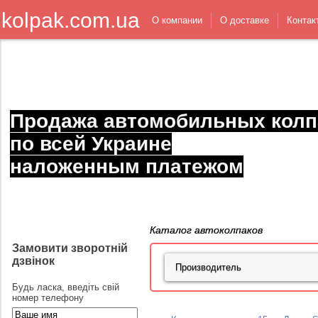
kolpak.com.ua
О компании
О доставке
Контак
Продажа автомобильных колп
по всей Украине
наложенным платежом
Каталог автоколпаков
Замовити зворотній
дзвінок
Будь ласка, введіть свій
номер телефону