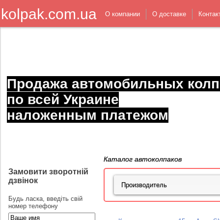
kolpak.com.ua
О компании
О доставке
Контак
Продажа автомобильных колп
по всей Украине
наложенным платежом
Каталог автоколпаков
Замовити зворотній
дзвінок
Будь ласка, введіть свій
номер телефону