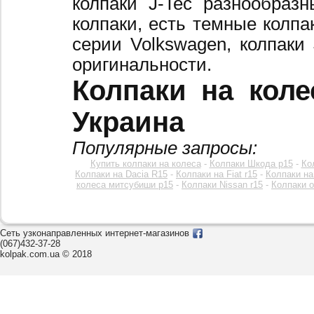
колпаки J-Tec разнообраз
колпаки, есть темные колпа
серии Volkswagen, колпаки
оригинальности.
Колпаки на коле
Украина
Популярные запросы:
Купить колпаки на колеса
-
Колпаки Шкода р15
-
Ко
Колпаки на Dacia R15
-
Колпаки на Fiat r15
-
Колпаки на
колеса митсубиши р15
-
Колпаки Nissan r15
-
Колпаки o
Сеть узконаправленных интернет-магазинов
(067)432-37-28
kolpak.com.ua © 2018
Звоните к нам c 8:00 до 20:00
или оставьте заявку на