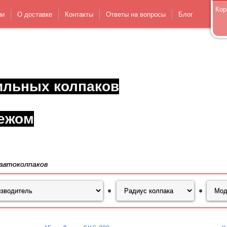
Кор
ии
О доставке
Контакты
Ответы на вопросы
Блог
ильных колпаков
ежом
автоколпаков