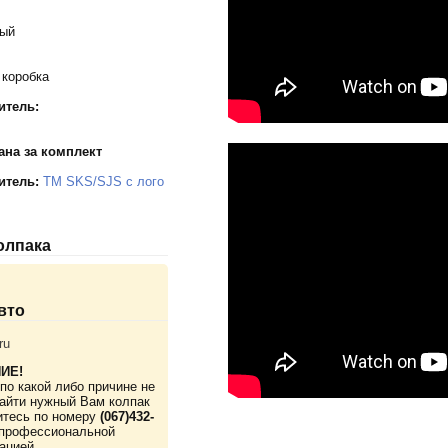
тый
 коробка
итель:
ана за комплект
итель:
TM SKS/SJS с лого
колпака
вто
ru
ИЕ!
по какой либо причине не
айти нужный Вам колпак
итесь по номеру
(067)432-
профессиональной
ацией.