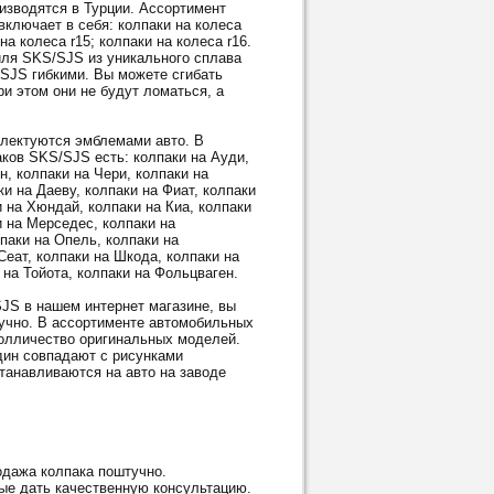
водятся в Турции. Ассортимент
ключает в себя: колпаки на колеса
 на колеса r15; колпаки на колеса r16.
ля SKS/SJS из уникального сплава
/SJS гибкими. Вы можете сгибать
и этом они не будут ломаться, а
ектуются эмблемами авто. В
ков SKS/SJS есть: колпаки на Ауди,
н, колпаки на Чери, колпаки на
и на Даеву, колпаки на Фиат, колпаки
и на Хюндай, колпаки на Киа, колпаки
и на Мерседес, колпаки на
паки на Опель, колпаки на
Сеат, колпаки на Шкода, колпаки на
 на Тойота, колпаки на Фольцваген.
S в нашем интернет магазине, вы
тучно. В ассортименте автомобильных
олличество оригинальных моделей.
дин совпадают с рисунками
танавливаются на авто на заводе
дажа колпака поштучно.
ые дать качественную консультацию.