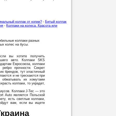
инальный колпак от копии?
-
Битый колпак
ия
-
Колпаки на колеса. Красота или
обильные колпаки разных
лых колес на бусы.
ли вы хотите получить
шего авто. Колпаки SKS
ндартам Евросоюза, колпаки
 ребро прочности. Секрет
гих брендов, тут эластичный
опаются и не трескаются при
м обматывать их хомутами
красть колпаки, то украдет,
диусов. Колпаки J-Tec — это
rt Auto является Польской
ету, есть светлые колпаки,
дойдут вам, если вы ищете
Украина