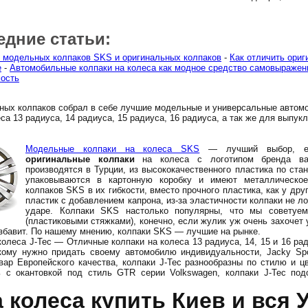
едние статьи:
 модельных колпаков SKS и оригинальных колпаков
-
Как отличить ориг
е
-
Автомобильные колпаки на колеса как модное средство самовыражен
ость
ных колпаков собрал в себе лучшие модельные и универсальные автом
са 13 радиуса, 14 радиуса, 15 радиуса, 16 радиуса, а так же для выпук
Модельные колпаки на колеса SKS
— лучший выбор, ес
оригинальные колпаки
на колеса с логотипом бренда ва
производятся в Турции, из высококачественного пластика по ста
упаковываются в картонную коробку и имеют металлическое
колпаков SKS в их гибкости, вместо прочного пластика, как у дру
пластик с добавлением капрона, из-за эластичности колпаки не л
ударе. Колпаки SKS настолько популярны, что мы советуе
(пластиковыми стяжками), конечно, если жулик уж очень захочет у
избавит. По нашему мнению, колпаки SKS — лучшие на рынке.
олеса J-Tec — Отличные колпаки на колеса 13 радиуса, 14, 15 и 16 ра
кому нужно придать своему автомобилю индивидуальности, Jacky Spo
вар Европейского качества, колпаки J-Tec разнообразны по стилю и цв
ь с окантовкой под стиль GTR серии Volkswagen, колпаки J-Tec по
 колеса купить Киев и вся 