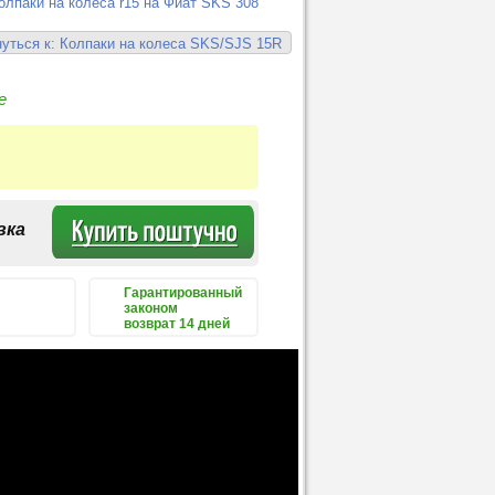
олпаки на колеса r15 на Фиат SKS 308
уться к: Колпаки на колеса SKS/SJS 15R
е
вка
Гарантированный
законом
возврат 14 дней