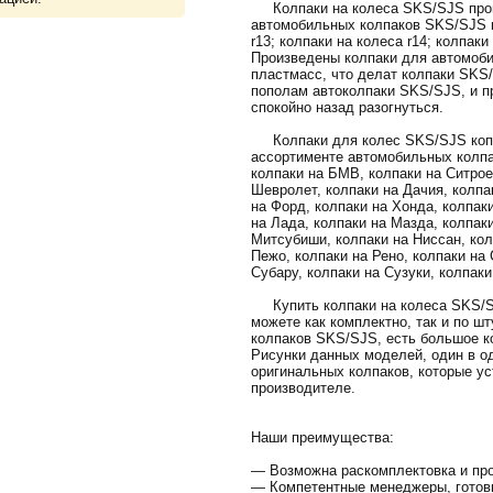
Колпаки на колеса SKS/SJS произ
автомобильных колпаков SKS/SJS в
r13; колпаки на колеса r14; колпаки
Произведены колпаки для автомоби
пластмасс, что делат колпаки SKS
пополам автоколпаки SKS/SJS, и пр
спокойно назад разогнуться.
Колпаки для колес SKS/SJS копл
ассортименте автомобильных колпа
колпаки на БМВ, колпаки на Ситрое
Шевролет, колпаки на Дачия, колпак
на Форд, колпаки на Хонда, колпак
на Лада, колпаки на Мазда, колпак
Митсубиши, колпаки на Ниссан, кол
Пежо, колпаки на Рено, колпаки на 
Субару, колпаки на Сузуки, колпаки
Купить колпаки на колеса SKS/SJ
можете как комплектно, так и по ш
колпаков SKS/SJS, есть большое к
Рисунки данных моделей, один в о
оригинальных колпаков, которые ус
производителе.
Наши преимущества:
— Возможна раскомплектовка и про
— Компетентные менеджеры, готов