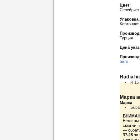
Цвет:
Серебрис
Упаковка:
Картонная
Производ
Турция
Цена указ
Производ
авто
Radial 
R 15
Марка а
Марка
Suba
ВНИМАН
Если вы 
смогли н
— обрат
37-28
за 
консульт