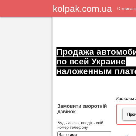
kolpak.com.ua
О компан
Продажа автомоб
по всей Украине
наложенным плат
Каталог 
Замовити зворотній
дзвінок
Будь ласка, введіть свій
номер телефону