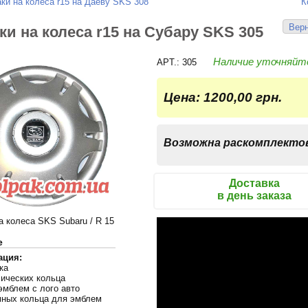
ки на колеса r15 на Даеву SKS 308
К
Верн
ки на колеса r15 на Субару SKS 305
Наличие уточняйт
APT.: 305
Цена:
1200,00 грн.
Возможна раскомплекто
Доставка
в день заказа
а колеса SKS Subaru / R 15
е
ация:
ка
лических кольца
эмблем с лого авто
мных кольца для эмблем