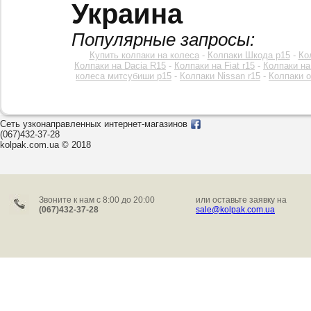
Украина
Популярные запросы:
Купить колпаки на колеса
-
Колпаки Шкода р15
-
Ко
Колпаки на Dacia R15
-
Колпаки на Fiat r15
-
Колпаки на
колеса митсубиши р15
-
Колпаки Nissan r15
-
Колпаки o
Сеть узконаправленных интернет-магазинов
(067)432-37-28
kolpak.com.ua © 2018
Звоните к нам c 8:00 до 20:00
или оставьте заявку на
(067)432-37-28
sale@kolpak.com.ua