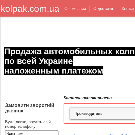
kolpak.com.ua
О компании
О доставке
Контак
Продажа автомобильных колп
по всей Украине
наложенным платежом
Каталог автоколпаков
Замовити зворотній
дзвінок
Будь ласка, введіть свій
номер телефону