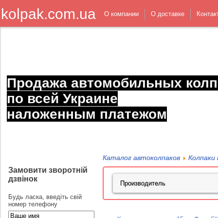
kolpak.com.ua
О компании
О доставке
Контак
Продажа автомобильных колп
по всей Украине
наложенным платежом
Каталог автоколпаков
Колпаки 
Замовити зворотній
дзвінок
Будь ласка, введіть свій
номер телефону