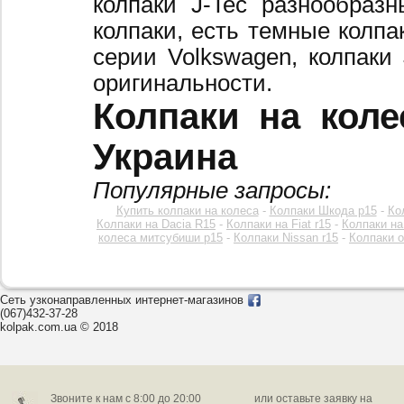
колпаки J-Tec разнообраз
колпаки, есть темные колпа
серии Volkswagen, колпаки
оригинальности.
Колпаки на коле
Украина
Популярные запросы:
Купить колпаки на колеса
-
Колпаки Шкода р15
-
Ко
Колпаки на Dacia R15
-
Колпаки на Fiat r15
-
Колпаки на
колеса митсубиши р15
-
Колпаки Nissan r15
-
Колпаки o
Сеть узконаправленных интернет-магазинов
(067)432-37-28
kolpak.com.ua © 2018
Звоните к нам c 8:00 до 20:00
или оставьте заявку на