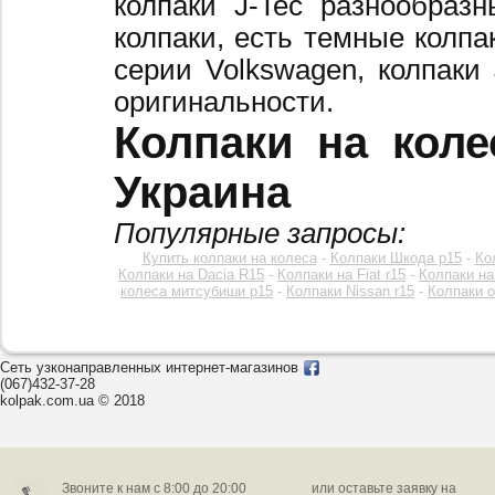
колпаки J-Tec разнообраз
колпаки, есть темные колпа
серии Volkswagen, колпаки
оригинальности.
Колпаки на коле
Украина
Популярные запросы:
Купить колпаки на колеса
-
Колпаки Шкода р15
-
Ко
Колпаки на Dacia R15
-
Колпаки на Fiat r15
-
Колпаки на
колеса митсубиши р15
-
Колпаки Nissan r15
-
Колпаки o
Сеть узконаправленных интернет-магазинов
(067)432-37-28
kolpak.com.ua © 2018
Звоните к нам c 8:00 до 20:00
или оставьте заявку на