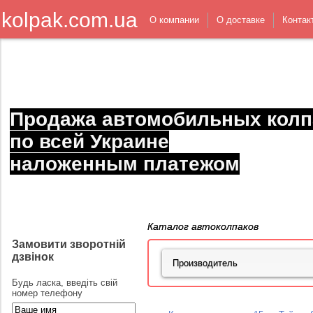
kolpak.com.ua
О компании
О доставке
Контак
Продажа автомобильных колп
по всей Украине
наложенным платежом
Каталог автоколпаков
Замовити зворотній
дзвінок
Будь ласка, введіть свій
номер телефону