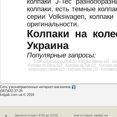
колпаки J-Tec разнообраз
колпаки, есть темные колпа
серии Volkswagen, колпаки
оригинальности.
Колпаки на коле
Украина
Популярные запросы:
Купить колпаки на колеса
-
Колпаки Шкода р15
-
Ко
Колпаки на Dacia R15
-
Колпаки на Fiat r15
-
Колпаки на
колеса митсубиши р15
-
Колпаки Nissan r15
-
Колпаки o
Сеть узконаправленных интернет-магазинов
(067)432-37-28
kolpak.com.ua © 2018
Звоните к нам c 8:00 до 20:00
или оставьте заявку на