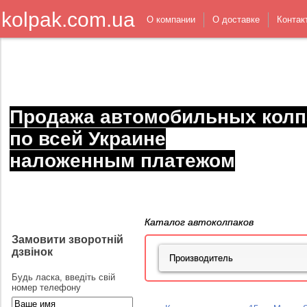
kolpak.com.ua
О компании
О доставке
Контак
Продажа автомобильных колп
по всей Украине
наложенным платежом
Каталог автоколпаков
Замовити зворотній
дзвінок
Будь ласка, введіть свій
номер телефону