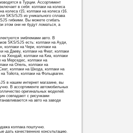
водятся в Турции. Ассортимент
ключает в себя: колпаки на колеса
 на колеса r15; колпаки на колеса r16.
ля SKS/SJS из уникального сплава
/SJS гибкими. Вы можете сгибать
и этом они не будут ломаться, а
ектуются эмблемами авто. В
ков SKS/SJS есть: колпаки на Ауди,
н, колпаки на Чери, колпаки на
и на Даеву, колпаки на Фиат, колпаки
и на Хюндай, колпаки на Киа, колпаки
и на Мерседес, колпаки на
паки на Опель, колпаки на
Сеат, колпаки на Шкода, колпаки на
 на Тойота, колпаки на Фольцваген.
S в нашем интернет магазине, вы
тучно. В ассортименте автомобильных
олличество оригинальных моделей.
дин совпадают с рисунками
танавливаются на авто на заводе
дажа колпака поштучно.
ые дать качественную консультацию.