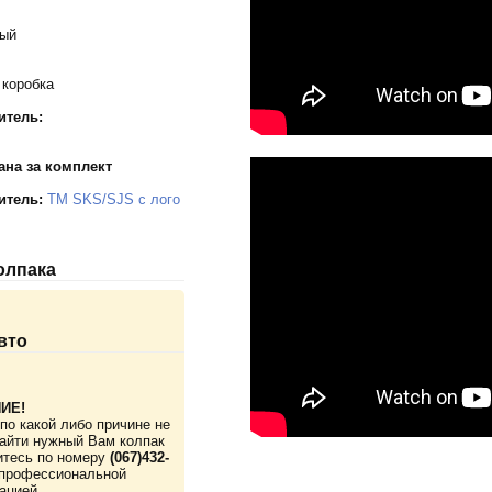
тый
 коробка
итель:
ана за комплект
итель:
TM SKS/SJS с лого
колпака
вто
ИЕ!
по какой либо причине не
айти нужный Вам колпак
итесь по номеру
(067)432-
профессиональной
ацией.