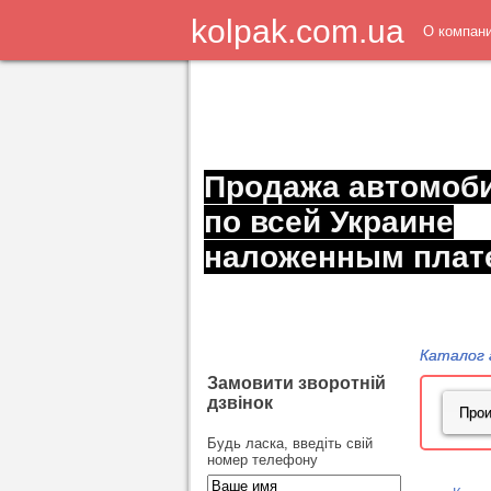
kolpak.com.ua
О компан
Продажа автомоб
по всей Украине
наложенным плат
Каталог 
Замовити зворотній
дзвінок
Будь ласка, введіть свій
номер телефону