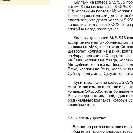
Колпаки на колеса SKS/SJS произ
автомобильных колпаков SKS/SJS в
r13; колпаки на колеса r14; колпаки
Произведены колпаки для автомоби
пластмасс, что делат колпаки SKS
пополам автоколпаки SKS/SJS, и пр
спокойно назад разогнуться.
Колпаки для колес SKS/SJS копл
ассортименте автомобильных колпа
колпаки на БМВ, колпаки на Ситрое
Шевролет, колпаки на Дачия, колпак
на Форд, колпаки на Хонда, колпак
на Лада, колпаки на Мазда, колпак
Митсубиши, колпаки на Ниссан, кол
Пежо, колпаки на Рено, колпаки на 
Субару, колпаки на Сузуки, колпаки
Купить колпаки на колеса SKS/SJ
можете как комплектно, так и по ш
колпаков SKS/SJS, есть большое к
Рисунки данных моделей, один в о
оригинальных колпаков, которые ус
производителе.
Наши преимущества:
— Возможна раскомплектовка и про
— Компетентные менеджеры, готов