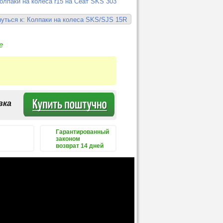
олпаки на колеса r15 на Сеат SKS 303
уться к: Колпаки на колеса SKS/SJS 15R
е
вка
Гарантированный
законом
возврат 14 дней