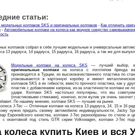
едние статьи:
 модельных колпаков SKS и оригинальных колпаков
-
Как отличить ориг
е
-
Автомобильные колпаки на колеса как модное средство самовыражен
ость
ных колпаков собрал в себе лучшие модельные и универсальные автом
са 13 радиуса, 14 радиуса, 15 радиуса, 16 радиуса, а так же для выпук
Модельные колпаки на колеса SKS
— лучший выбор, ес
оригинальные колпаки
на колеса с логотипом бренда ва
производятся в Турции, из высококачественного пластика по ста
упаковываются в картонную коробку и имеют металлическое
колпаков SKS в их гибкости, вместо прочного пластика, как у дру
пластик с добавлением капрона, из-за эластичности колпаки не л
ударе. Колпаки SKS настолько популярны, что мы советуе
(пластиковыми стяжками), конечно, если жулик уж очень захочет у
избавит. По нашему мнению, колпаки SKS — лучшие на рынке.
олеса J-Tec — Отличные колпаки на колеса 13 радиуса, 14, 15 и 16 ра
кому нужно придать своему автомобилю индивидуальности, Jacky Spo
вар Европейского качества, колпаки J-Tec разнообразны по стилю и цв
ь с окантовкой под стиль GTR серии Volkswagen, колпаки J-Tec по
 колеса купить Киев и вся 