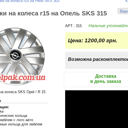
ки на колеса r15 на Рено SKS 303
К
Верн
ки на колеса r15 на Опель SKS 315
Наличие уточняйт
APT.: 315
Цена:
1200,00 грн.
Возможна раскомплекто
Доставка
в день заказа
на колеса SKS Opel / R 15
е
ация:
ка
лических кольца
эмблем с лого авто
мных кольца для эмблем