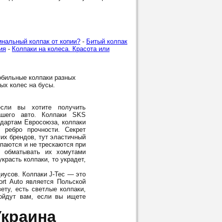
инальный колпак от копии?
-
Битый колпак
ия
-
Колпаки на колеса. Красота или
обильные колпаки разных
лых колес на бусы.
ли вы хотите получить
шего авто. Колпаки SKS
ндартам Евросоюза, колпаки
 ребро прочности. Секрет
гих брендов, тут эластичный
опаются и не трескаются при
м обматывать их хомутами
красть колпаки, то украдет,
диусов. Колпаки J-Tec — это
rt Auto является Польской
ету, есть светлые колпаки,
дойдут вам, если вы ищете
Украина