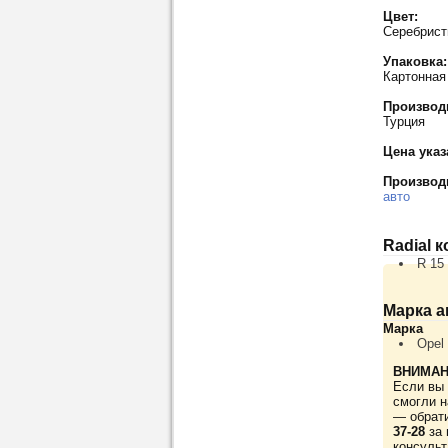
Цвет:
Серебрис
Упаковка:
Картонная
Производ
Турция
Цена указ
Производ
авто
Radial 
R 15
Марка а
Марка
Opel
ВНИМАН
Если вы 
смогли н
— обрат
37-28
за 
консульт