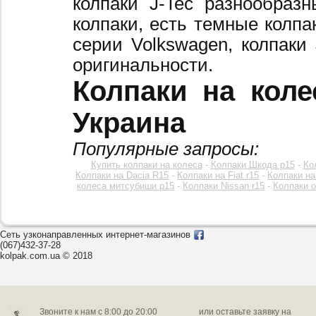
колпаки J-Tec разнообраз
колпаки, есть темные колпа
серии Volkswagen, колпаки
оригинальности.
Колпаки на коле
Украина
Популярные запросы:
Купить колпаки на колеса
-
Колпаки Шкода р15
-
Ко
Колпаки на Dacia R15
-
Колпаки на Fiat r15
-
Колпаки на
колеса митсубиши р15
-
Колпаки Nissan r15
-
Колпаки o
Сеть узконаправленных интернет-магазинов
(067)432-37-28
kolpak.com.ua © 2018
Звоните к нам c 8:00 до 20:00
или оставьте заявку на