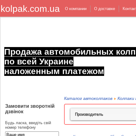
kolpak.com.ua
О компании
О доставке
Контак
Продажа автомобильных колп
по всей Украине
наложенным платежом
Каталог автоколпаков
Колпаки 
Замовити зворотній
дзвінок
Будь ласка, введіть свій
номер телефону