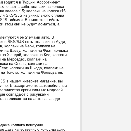
водятся в Турции. Ассортимент
ключает в себя: колпаки на колеса
 на колеса r15; колпаки на колеса r16.
ля SKS/SJS из уникального сплава
/SJS гибкими. Вы можете сгибать
и этом они не будут ломаться, а
ектуются эмблемами авто. В
ков SKS/SJS есть: колпаки на Ауди,
н, колпаки на Чери, колпаки на
и на Даеву, колпаки на Фиат, колпаки
и на Хюндай, колпаки на Киа, колпаки
и на Мерседес, колпаки на
паки на Опель, колпаки на
Сеат, колпаки на Шкода, колпаки на
 на Тойота, колпаки на Фольцваген.
S в нашем интернет магазине, вы
тучно. В ассортименте автомобильных
олличество оригинальных моделей.
дин совпадают с рисунками
танавливаются на авто на заводе
дажа колпака поштучно.
ые дать качественную консультацию.