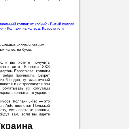
инальный колпак от копии?
-
Битый колпак
ия
-
Колпаки на колеса. Красота или
обильные колпаки разных
лых колес на бусы.
ли вы хотите получить
шего авто. Колпаки SKS
ндартам Евросоюза, колпаки
 ребро прочности. Секрет
гих брендов, тут эластичный
опаются и не трескаются при
м обматывать их хомутами
красть колпаки, то украдет,
диусов. Колпаки J-Tec — это
rt Auto является Польской
ету, есть светлые колпаки,
дойдут вам, если вы ищете
Украина