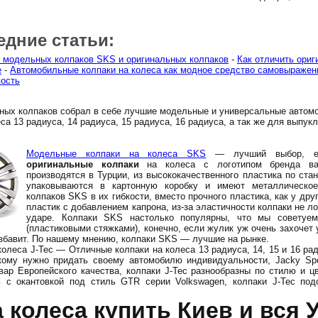
едние статьи:
 модельных колпаков SKS и оригинальных колпаков
-
Как отличить ориг
е
-
Автомобильные колпаки на колеса как модное средство самовыражен
ость
ных колпаков собрал в себе лучшие модельные и универсальные автом
са 13 радиуса, 14 радиуса, 15 радиуса, 16 радиуса, а так же для выпук
Модельные колпаки на колеса SKS
— лучший выбор, ес
оригинальные колпаки
на колеса с логотипом бренда ва
производятся в Турции, из высококачественного пластика по ста
упаковываются в картонную коробку и имеют металлическое
колпаков SKS в их гибкости, вместо прочного пластика, как у дру
пластик с добавлением капрона, из-за эластичности колпаки не л
ударе. Колпаки SKS настолько популярны, что мы советуе
(пластиковыми стяжками), конечно, если жулик уж очень захочет у
избавит. По нашему мнению, колпаки SKS — лучшие на рынке.
олеса J-Tec — Отличные колпаки на колеса 13 радиуса, 14, 15 и 16 ра
кому нужно придать своему автомобилю индивидуальности, Jacky Spo
вар Европейского качества, колпаки J-Tec разнообразны по стилю и цв
ь с окантовкой под стиль GTR серии Volkswagen, колпаки J-Tec по
 колеса купить Киев и вся 