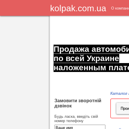
kolpak.com.ua
О компан
Продажа автомоб
по всей Украине
наложенным плат
Каталог 
Замовити зворотній
дзвінок
Будь ласка, введіть свій
номер телефону