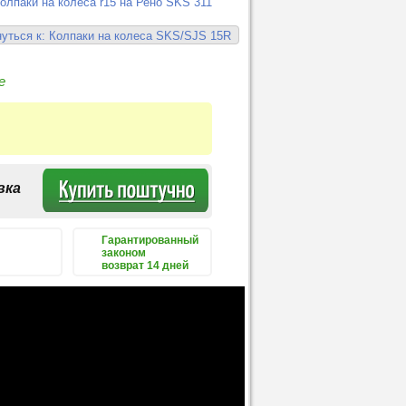
олпаки на колеса r15 на Рено SKS 311
уться к: Колпаки на колеса SKS/SJS 15R
е
вка
Гарантированный
законом
возврат 14 дней