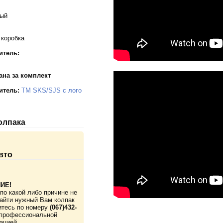
тый
 коробка
итель:
ана за комплект
итель:
TM SKS/SJS с лого
колпака
вто
ИЕ!
по какой либо причине не
айти нужный Вам колпак
итесь по номеру
(067)432-
профессиональной
ацией.