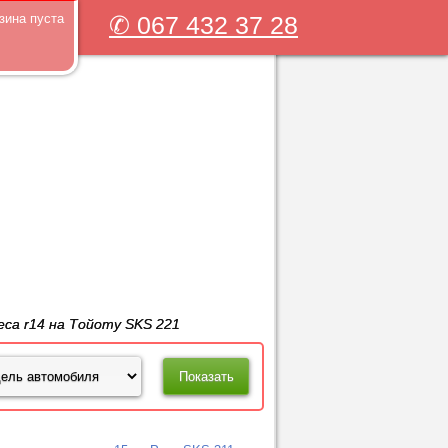
зина пуста
✆ 067 432 37 28
еса r14 на Тойоту SKS 221