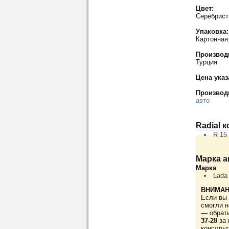
Цвет:
Серебрис
Упаковка:
Картонная
Производ
Турция
Цена указ
Производ
авто
Radial 
R 15
Марка а
Марка
Lada
ВНИМАН
Если вы 
смогли н
— обрат
37-28
за 
консульт