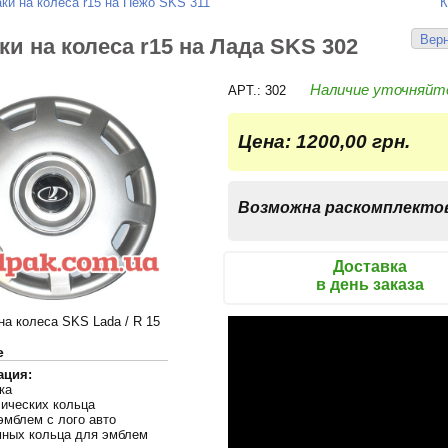
ки на колеса r15 на Пежо SKS 311
К
Верн
ки на колеса r15 на Лада SKS 302
Наличие уточняйт
APT.: 302
Цена:
1200,00 грн.
Возможна раскомплекто
Доставка
в день заказа
на колеса SKS Lada / R 15
е
ация:
ка
лических кольца
эмблем с лого авто
мных кольца для эмблем