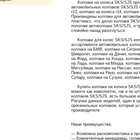
Колпаки на колеса SKS/SJS произ
автомобильных колпаков SKS/SJS в
r13; колпаки на колеса r14; колпаки
Произведены колпаки для автомоби
пластмасс, что делат колпаки SKS
пополам автоколпаки SKS/SJS, и пр
спокойно назад разогнуться.
Колпаки для колес SKS/SJS копл
ассортименте автомобильных колпа
колпаки на БМВ, колпаки на Ситрое
Шевролет, колпаки на Дачия, колпак
на Форд, колпаки на Хонда, колпак
на Лада, колпаки на Мазда, колпак
Митсубиши, колпаки на Ниссан, кол
Пежо, колпаки на Рено, колпаки на 
Субару, колпаки на Сузуки, колпаки
Купить колпаки на колеса SKS/SJ
можете как комплектно, так и по ш
колпаков SKS/SJS, есть большое к
Рисунки данных моделей, один в о
оригинальных колпаков, которые ус
производителе.
Наши преимущества:
— Возможна раскомплектовка и про
— Компетентные менеджеры, готов