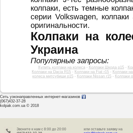
колпаки, есть темные колпа
серии Volkswagen, колпаки
оригинальности.
Колпаки на коле
Украина
Популярные запросы:
Купить колпаки на колеса
-
Колпаки Шкода р15
-
Ко
Колпаки на Dacia R15
-
Колпаки на Fiat r15
-
Колпаки на
колеса митсубиши р15
-
Колпаки Nissan r15
-
Колпаки o
Сеть узконаправленных интернет-магазинов
(067)432-37-28
kolpak.com.ua © 2018
Звоните к нам c 8:00 до 20:00
или оставьте заявку на