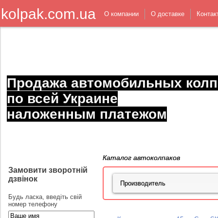
kolpak.com.ua
О компании
О доставке
Контак
Продажа автомобильных колп
по всей Украине
наложенным платежом
Каталог автоколпаков
Замовити зворотній
дзвінок
Будь ласка, введіть свій
номер телефону