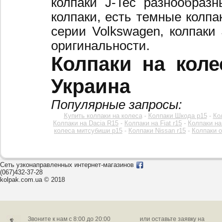
колпаки J-Tec разнообраз
колпаки, есть темные колпа
серии Volkswagen, колпаки
оригинальности.
Колпаки на коле
Украина
Популярные запросы:
Купить колпаки на колеса
-
Колпаки Шкода р15
-
Ко
Колпаки на Dacia R15
-
Колпаки на Fiat r15
-
Колпаки на
колеса митсубиши р15
-
Колпаки Nissan r15
-
Колпаки o
Сеть узконаправленных интернет-магазинов
(067)432-37-28
kolpak.com.ua © 2018
Звоните к нам c 8:00 до 20:00
или оставьте заявку на