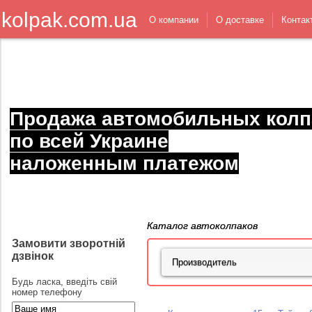
kolpak.com.ua
О компании
О доставке
Контак
Продажа автомобильных колп
по всей Украине
наложенным платежом
Каталог автоколпаков
Замовити зворотній
дзвінок
Будь ласка, введіть свій
номер телефону