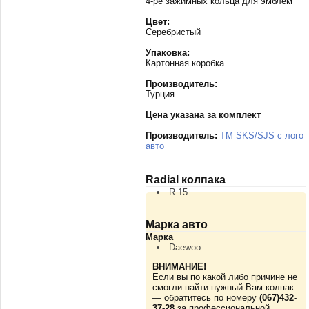
4-ре зажимных кольца для эмблем
Цвет:
Серебристый
Упаковка:
Картонная коробка
Производитель:
Турция
Цена указана за комплект
Производитель:
TM SKS/SJS с лого
авто
Radial колпака
R 15
Марка авто
Марка
Daewoo
ВНИМАНИЕ!
Если вы по какой либо причине не
смогли найти нужный Вам колпак
— обратитесь по номеру
(067)432-
37-28
за профессиональной