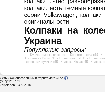
колпаки J-Tec разнообраз
колпаки, есть темные колпа
серии Volkswagen, колпаки
оригинальности.
Колпаки на коле
Украина
Популярные запросы:
Купить колпаки на колеса
-
Колпаки Шкода р15
-
Ко
Колпаки на Dacia R15
-
Колпаки на Fiat r15
-
Колпаки на
колеса митсубиши р15
-
Колпаки Nissan r15
-
Колпаки o
Сеть узконаправленных интернет-магазинов
(067)432-37-28
kolpak.com.ua © 2018
Звоните к нам c 8:00 до 20:00
или оставьте заявку на