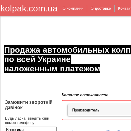
kolpak.com.ua
О компании
О доставке
Контак
Продажа автомобильных колп
по всей Украине
наложенным платежом
Каталог автоколпаков
Замовити зворотній
дзвінок
Будь ласка, введіть свій
номер телефону