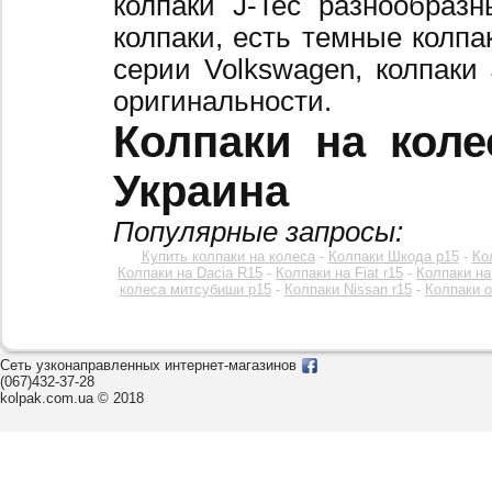
колпаки J-Tec разнообраз
колпаки, есть темные колпа
серии Volkswagen, колпаки
оригинальности.
Колпаки на коле
Украина
Популярные запросы:
Купить колпаки на колеса
-
Колпаки Шкода р15
-
Ко
Колпаки на Dacia R15
-
Колпаки на Fiat r15
-
Колпаки на
колеса митсубиши р15
-
Колпаки Nissan r15
-
Колпаки o
Сеть узконаправленных интернет-магазинов
(067)432-37-28
kolpak.com.ua © 2018
Звоните к нам c 8:00 до 20:00
или оставьте заявку на