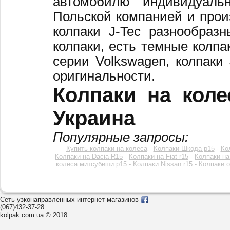
автомобилю индивидуальн
Польской компанией и произ
колпаки J-Tec разнообраз
колпаки, есть темные колпа
серии Volkswagen, колпаки
оригинальности.
Колпаки на коле
Украина
Популярные запросы:
Купить колпаки на колеса
-
Колпаки Шкода р15
-
Ко
Колпаки на Dacia R15
-
Колпаки на Fiat r15
-
Колпаки на
колеса митсубиши р15
-
Колпаки Nissan r15
-
Колпаки o
Сеть узконаправленных интернет-магазинов
(067)432-37-28
kolpak.com.ua © 2018