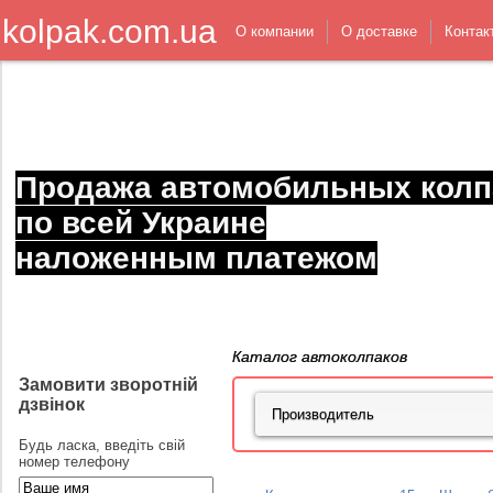
kolpak.com.ua
О компании
О доставке
Контак
Продажа автомобильных колп
по всей Украине
наложенным платежом
Каталог автоколпаков
Замовити зворотній
дзвінок
Будь ласка, введіть свій
номер телефону