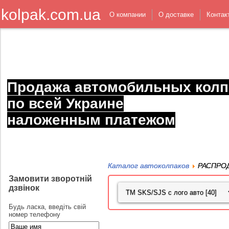
kolpak.com.ua
О компании
О доставке
Контак
Продажа автомобильных колп
по всей Украине
наложенным платежом
Каталог автоколпаков
РАСПРО
Замовити зворотній
дзвінок
Будь ласка, введіть свій
номер телефону