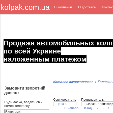
kolpak.com.ua
О компании
О доставке
Контак
Продажа автомобильных колп
по всей Украине
наложенным платежом
Каталог автоколпаков
Колпаки 
Замовити зворотній
дзвінок
Сортировать по
Производитель:
Будь ласка, введіть свій
Цена +/-
Выбрать производ
номер телефону
В начало
Назад
5
6
7