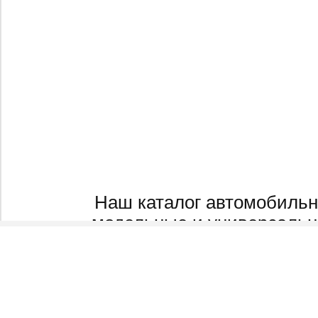
Наш каталог автомобильн
модельные и универсальн
радиусов, на колеса 13 р
радиуса, а так же 