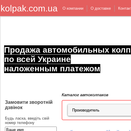
kolpak.com.ua
О компании
О доставке
Контак
Продажа автомобильных колп
по всей Украине
наложенным платежом
Каталог автоколпаков
Замовити зворотній
дзвінок
Будь ласка, введіть свій
номер телефону