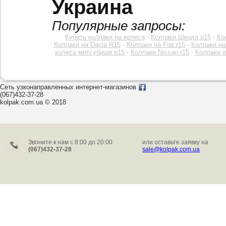
Украина
Популярные запросы:
Купить колпаки на колеса
-
Колпаки Шкода р15
-
Ко
Колпаки на Dacia R15
-
Колпаки на Fiat r15
-
Колпаки на
колеса митсубиши р15
-
Колпаки Nissan r15
-
Колпаки o
Сеть узконаправленных интернет-магазинов
(067)432-37-28
kolpak.com.ua © 2018
Звоните к нам c 8:00 до 20:00
или оставьте заявку на
(067)432-37-28
sale@kolpak.com.ua