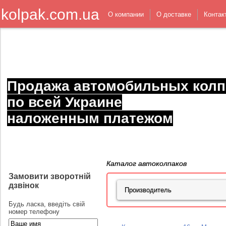
kolpak.com.ua
О компании
О доставке
Контак
Продажа автомобильных колп
по всей Украине
наложенным платежом
Каталог автоколпаков
Замовити зворотній
дзвінок
Будь ласка, введіть свій
номер телефону