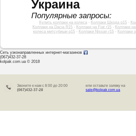
Украина
Популярные запросы:
Купить колпаки на колеса
-
Колпаки Шкода р15
-
Ко
Колпаки на Dacia R15
-
Колпаки на Fiat r15
-
Колпаки на
колеса митсубиши р15
-
Колпаки Nissan r15
-
Колпаки o
Сеть узконаправленных интернет-магазинов
(067)432-37-28
kolpak.com.ua © 2018
Звоните к нам c 8:00 до 20:00
или оставьте заявку на
(067)432-37-28
sale@kolpak.com.ua