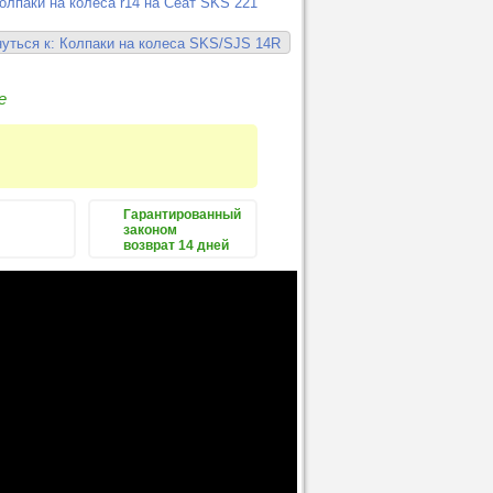
олпаки на колеса r14 на Сеат SKS 221
уться к: Колпаки на колеса SKS/SJS 14R
е
Гарантированный
законом
возврат 14 дней