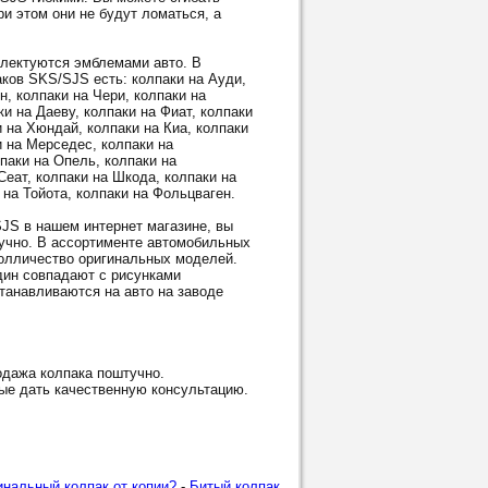
и этом они не будут ломаться, а
ектуются эмблемами авто. В
ков SKS/SJS есть: колпаки на Ауди,
н, колпаки на Чери, колпаки на
и на Даеву, колпаки на Фиат, колпаки
и на Хюндай, колпаки на Киа, колпаки
и на Мерседес, колпаки на
паки на Опель, колпаки на
Сеат, колпаки на Шкода, колпаки на
 на Тойота, колпаки на Фольцваген.
S в нашем интернет магазине, вы
тучно. В ассортименте автомобильных
олличество оригинальных моделей.
дин совпадают с рисунками
танавливаются на авто на заводе
дажа колпака поштучно.
ые дать качественную консультацию.
инальный колпак от копии?
-
Битый колпак