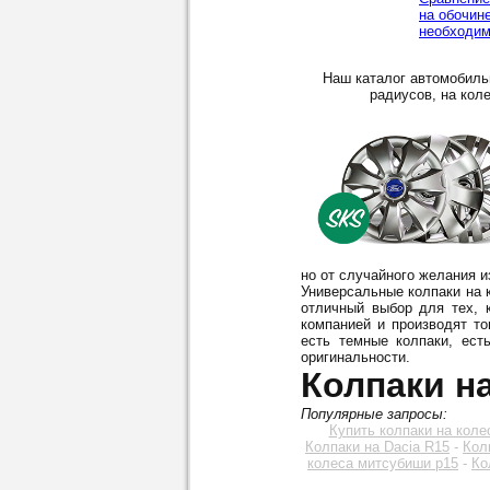
на обочин
необходим
Наш каталог автомобиль
радиусов, на коле
но от случайного желания 
Универсальные колпаки на к
отличный выбор для тех, 
компанией и производят то
есть темные колпаки, ест
оригинальности.
Колпаки на
Популярные запросы:
Купить колпаки на коле
Колпаки на Dacia R15
-
Колп
колеса митсубиши р15
-
Ко