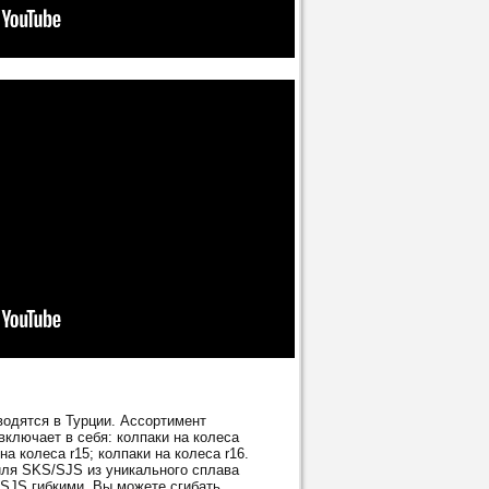
одятся в Турции. Ассортимент
ключает в себя: колпаки на колеса
 на колеса r15; колпаки на колеса r16.
ля SKS/SJS из уникального сплава
/SJS гибкими. Вы можете сгибать