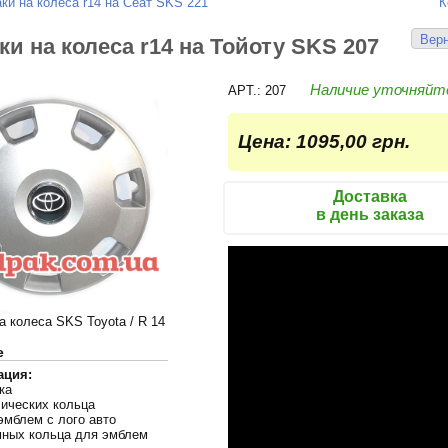
ки на колеса r14 на Сеат SKS 221
К
Верн
ки на колеса r14 на Тойоту SKS 207
Наличие уточняйт
APT.: 207
Цена:
1095,00 грн.
Доставка
в день заказа
а колеса SKS Toyota / R 14
е
ация:
ка
лических кольца
эмблем с лого авто
мных кольца для эмблем