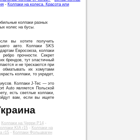
ия
-
Колпаки на колеса. Красота или
обильные колпаки разных
лых колес на бусы.
ли вы хотите получить
шего авто. Колпаки SKS
ндартам Евросоюза, колпаки
 ребро прочности. Секрет
гих брендов, тут эластичный
опаются и не трескаются при
м обматывать их хомутами
красть колпаки, то украдет,
диусов. Колпаки J-Tec — это
rt Auto является Польской
ету, есть светлые колпаки,
дойдут вам, если вы ищете
Украина
-
Колпаки на Черри Р14
-
олпаки KIA r15
-
Колпаки на
а r15
-
Колпаки Фольцваген