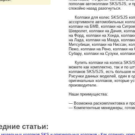
пополам автоколпаки SKS/SJS, и пр
спокойно назад разогнуться.
Колпаки для колес SKS/SJS копл
ассортименте автомобильных колпа
колпаки на БМВ, колпаки на Ситрое
Шевролет, колпаки на Дачия, колпак
на Форд, колпаки на Хонда, колпак
на Лада, колпаки на Мазда, колпак
Митсубиши, колпаки на Ниссан, кол
Пежо, колпаки на Рено, колпаки на 
Субару, колпаки на Сузуки, колпаки
Купить колпаки на колеса SKS/SJ
можете как комплектно, так и по ш
колпаков SKS/SJS, есть большое к
Рисунки данных моделей, один в о
оригинальных колпаков, которые ус
производителе.
Наши преимущества:
— Возможна раскомплектовка и про
— Компетентные менеджеры, готов
едние статьи:
 модельных колпаков SKS и оригинальных колпаков
-
Как отличить ориг