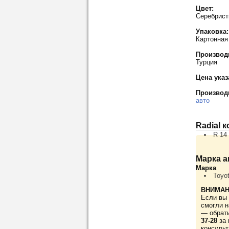
Цвет:
Серебрис
Упаковка:
Картонная
Производ
Турция
Цена указ
Производ
авто
Radial 
R 14
Марка а
Марка
Toyo
ВНИМАН
Если вы 
смогли н
— обрат
37-28
за 
консульт