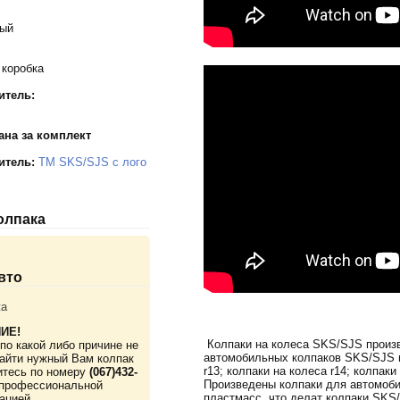
тый
 коробка
итель:
ана за комплект
итель:
TM SKS/SJS с лого
колпака
вто
ta
ИЕ!
Колпаки на колеса SKS/SJS произв
по какой либо причине не
автомобильных колпаков SKS/SJS в
айти нужный Вам колпак
r13; колпаки на колеса r14; колпаки
итесь по номеру
(067)432-
Произведены колпаки для автомоби
профессиональной
пластмасс, что делат колпаки SKS
ацией.