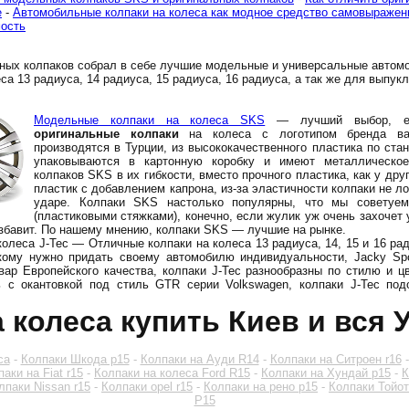
е
-
Автомобильные колпаки на колеса как модное средство самовыражен
ость
ных колпаков собрал в себе лучшие модельные и универсальные автом
са 13 радиуса, 14 радиуса, 15 радиуса, 16 радиуса, а так же для выпук
Модельные колпаки на колеса SKS
— лучший выбор, ес
оригинальные колпаки
на колеса с логотипом бренда ва
производятся в Турции, из высококачественного пластика по ста
упаковываются в картонную коробку и имеют металлическое
колпаков SKS в их гибкости, вместо прочного пластика, как у дру
пластик с добавлением капрона, из-за эластичности колпаки не л
ударе. Колпаки SKS настолько популярны, что мы советуе
(пластиковыми стяжками), конечно, если жулик уж очень захочет у
избавит. По нашему мнению, колпаки SKS — лучшие на рынке.
олеса J-Tec — Отличные колпаки на колеса 13 радиуса, 14, 15 и 16 ра
кому нужно придать своему автомобилю индивидуальности, Jacky Spo
вар Европейского качества, колпаки J-Tec разнообразны по стилю и цв
ь с окантовкой под стиль GTR серии Volkswagen, колпаки J-Tec по
 колеса купить Киев и вся 
са
-
Колпаки Шкода р15
-
Колпаки на Ауди R14
-
Колпаки на Ситроен r16
аки на Fiat r15
-
Колпаки на колеса Ford R15
-
Колпаки на Хундай р15
-
К
лпаки Nissan r15
-
Колпаки opel r15
-
Колпаки на рено р15
-
Колпаки Тойот
Р15