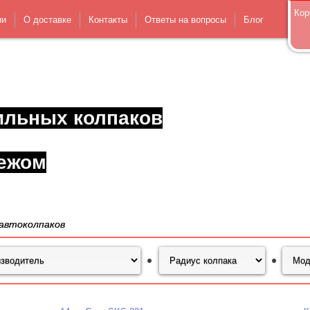
Кор
ии
О доставке
Контакты
Ответы на вопросы
Блог
ильных колпаков
ежом
автоколпаков