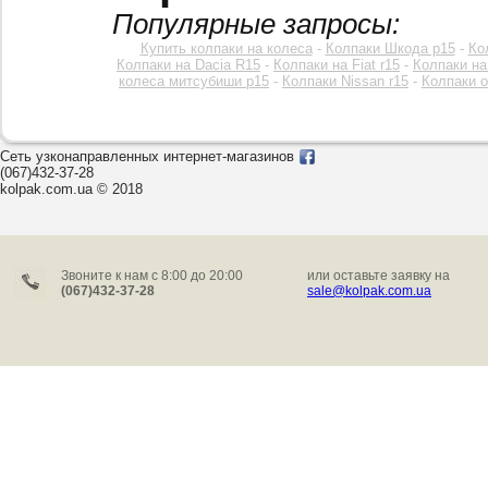
Популярные запросы:
Купить колпаки на колеса
-
Колпаки Шкода р15
-
Ко
Колпаки на Dacia R15
-
Колпаки на Fiat r15
-
Колпаки на
колеса митсубиши р15
-
Колпаки Nissan r15
-
Колпаки o
Сеть узконаправленных интернет-магазинов
(067)432-37-28
kolpak.com.ua © 2018
Звоните к нам c 8:00 до 20:00
или оставьте заявку на
(067)432-37-28
sale@kolpak.com.ua