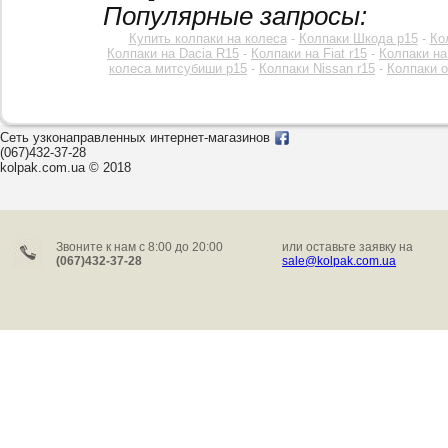
Популярные запросы:
Купить колпаки на колеса
-
Колпаки Шкода р15
-
Ко
Колпаки на Dacia R15
-
Колпаки на Fiat r15
-
Колпаки на
колеса митсубиши р15
-
Колпаки Nissan r15
-
Колпаки o
Сеть узконаправленных интернет-магазинов
(067)432-37-28
kolpak.com.ua © 2018
Звоните к нам c 8:00 до 20:00
или оставьте заявку на
(067)432-37-28
sale@kolpak.com.ua