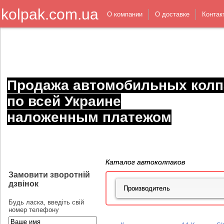
kolpak.com.ua
О компании
О доставке
Контак
Продажа автомобильных колп
по всей Украине
наложенным платежом
Каталог автоколпаков
Замовити зворотній
дзвінок
Будь ласка, введіть свій
номер телефону