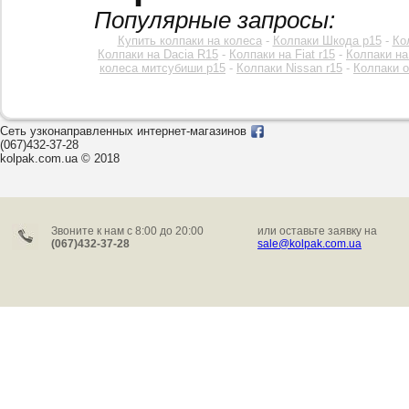
Популярные запросы:
Купить колпаки на колеса
-
Колпаки Шкода р15
-
Ко
Колпаки на Dacia R15
-
Колпаки на Fiat r15
-
Колпаки на
колеса митсубиши р15
-
Колпаки Nissan r15
-
Колпаки o
Сеть узконаправленных интернет-магазинов
(067)432-37-28
kolpak.com.ua © 2018
Звоните к нам c 8:00 до 20:00
или оставьте заявку на
(067)432-37-28
sale@kolpak.com.ua