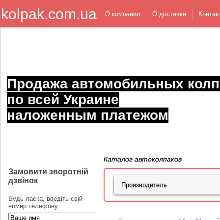
kolpak.com.ua
О компании
О доставке
Контак
Продажа автомобильных колп
по всей Украине
наложенным платежом
Каталог автоколпаков
Замовити зворотній
дзвінок
Будь ласка, введіть свій
номер телефону