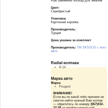
4-ре зажимных кольца для эмблем
Цвет:
Серебристый
Упаковка:
Картонная коробка
Производитель:
Турция
Цена указана за комплект
Производитель:
TM SKS/SJS с лого
авто
Radial колпака
R 14
Марка авто
Марка
Peugeot
ВНИМАНИЕ!
Если вы по какой либо причине не
смогли найти нужный Вам колпак
— обратитесь по номеру
(067)432-
37-28
за профессиональной