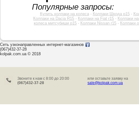
Популярные запросы:
Купить колпаки на колеса
-
Колпаки Шкода р15
-
Ко
Колпаки на Dacia R15
-
Колпаки на Fiat r15
-
Колпаки на
колеса митсубиши р15
-
Колпаки Nissan r15
-
Колпаки o
Сеть узконаправленных интернет-магазинов
(067)432-37-28
kolpak.com.ua © 2018
Звоните к нам c 8:00 до 20:00
или оставьте заявку на
(067)432-37-28
sale@kolpak.com.ua