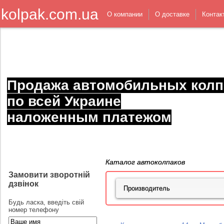
kolpak.com.ua
О компании
О доставке
Контак
Продажа автомобильных колп
по всей Украине
наложенным платежом
Каталог автоколпаков
Замовити зворотній
дзвінок
Будь ласка, введіть свій
номер телефону