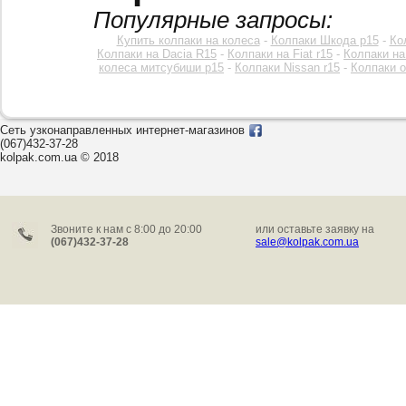
Популярные запросы:
Купить колпаки на колеса
-
Колпаки Шкода р15
-
Ко
Колпаки на Dacia R15
-
Колпаки на Fiat r15
-
Колпаки на
колеса митсубиши р15
-
Колпаки Nissan r15
-
Колпаки o
Сеть узконаправленных интернет-магазинов
(067)432-37-28
kolpak.com.ua © 2018
Звоните к нам c 8:00 до 20:00
или оставьте заявку на
(067)432-37-28
sale@kolpak.com.ua