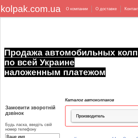
kolpak.com.ua
О компании
О доставке
Контак
Продажа автомобильных колп
по всей Украине
наложенным платежом
Каталог автоколпаков
Замовити зворотній
дзвінок
Будь ласка, введіть свій
номер телефону