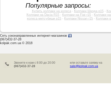
Популярные запросы:
Купить колпаки на колеса
-
Колпаки Шкода р15
-
Ко
Колпаки на Dacia R15
-
Колпаки на Fiat r15
-
Колпаки на
колеса митсубиши р15
-
Колпаки Nissan r15
-
Колпаки o
Сеть узконаправленных интернет-магазинов
(067)432-37-28
kolpak.com.ua © 2018
Звоните к нам c 8:00 до 20:00
или оставьте заявку на
(067)432-37-28
sale@kolpak.com.ua