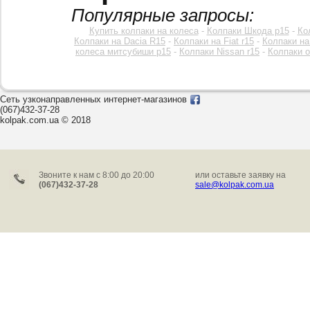
Популярные запросы:
Купить колпаки на колеса
-
Колпаки Шкода р15
-
Ко
Колпаки на Dacia R15
-
Колпаки на Fiat r15
-
Колпаки на
колеса митсубиши р15
-
Колпаки Nissan r15
-
Колпаки o
Сеть узконаправленных интернет-магазинов
(067)432-37-28
kolpak.com.ua © 2018
Звоните к нам c 8:00 до 20:00
или оставьте заявку на
(067)432-37-28
sale@kolpak.com.ua