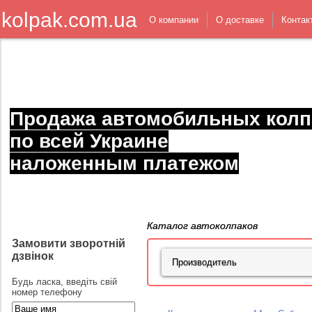
kolpak.com.ua
О компании
О доставке
Контак
Продажа автомобильных колп
по всей Украине
наложенным платежом
Каталог автоколпаков
Замовити зворотній
дзвінок
Будь ласка, введіть свій
номер телефону