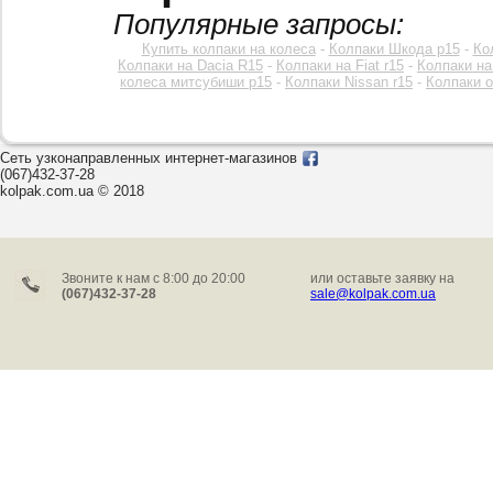
Популярные запросы:
Купить колпаки на колеса
-
Колпаки Шкода р15
-
Ко
Колпаки на Dacia R15
-
Колпаки на Fiat r15
-
Колпаки на
колеса митсубиши р15
-
Колпаки Nissan r15
-
Колпаки o
Сеть узконаправленных интернет-магазинов
(067)432-37-28
kolpak.com.ua © 2018
Звоните к нам c 8:00 до 20:00
или оставьте заявку на
(067)432-37-28
sale@kolpak.com.ua