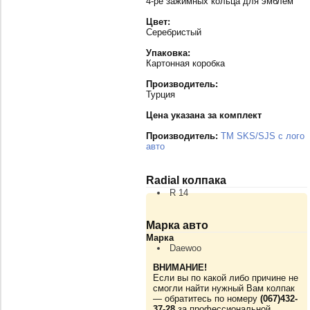
4-ре зажимных кольца для эмблем
Цвет:
Серебристый
Упаковка:
Картонная коробка
Производитель:
Турция
Цена указана за комплект
Производитель:
TM SKS/SJS с лого
авто
Radial колпака
R 14
Марка авто
Марка
Daewoo
ВНИМАНИЕ!
Если вы по какой либо причине не
смогли найти нужный Вам колпак
— обратитесь по номеру
(067)432-
37-28
за профессиональной