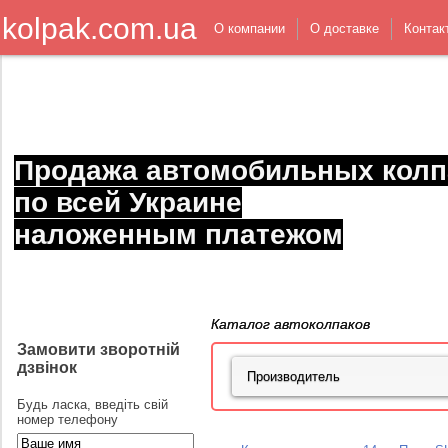
kolpak.com.ua
О компании
О доставке
Контак
Продажа автомобильных колп
по всей Украине
наложенным платежом
Каталог автоколпаков
Замовити зворотній
дзвінок
Будь ласка, введіть свій
номер телефону