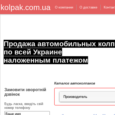
kolpak.com.ua
О компании
О доставке
Контак
Продажа автомобильных колп
по всей Украине
наложенным платежом
Каталог автоколпаков
Замовити зворотній
дзвінок
Будь ласка, введіть свій
номер телефону