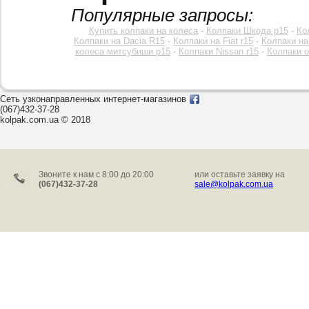
Популярные запросы:
Купить колпаки на колеса
-
Колпаки Шкода р15
-
Ко
Колпаки на Dacia R15
-
Колпаки на Fiat r15
-
Колпаки на
колеса митсубиши р15
-
Колпаки Nissan r15
-
Колпаки o
Сеть узконаправленных интернет-магазинов
(067)432-37-28
kolpak.com.ua © 2018
Звоните к нам c 8:00 до 20:00
или оставьте заявку на
(067)432-37-28
sale@kolpak.com.ua